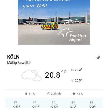
KÖLN
Mäßig Bewölkt
°
22.3
°
C
20.8
°
20.5
51 %
2.2kmh
42 %
FR.
SA.
SO.
MO.
DI.
25
°
30
°
35
°
36
°
28
°