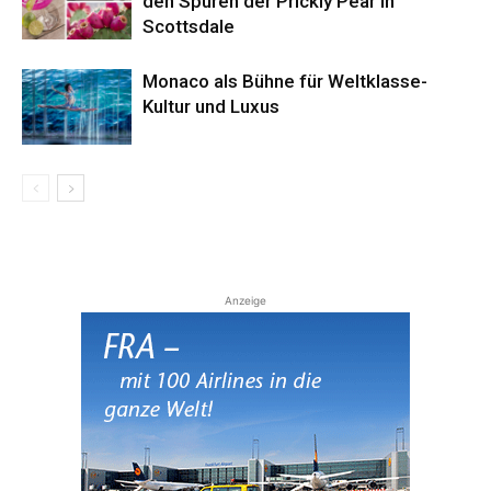
den Spuren der Prickly Pear in
Scottsdale
Monaco als Bühne für Weltklasse-
Kultur und Luxus
Anzeige