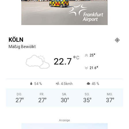
KÖLN
Mäßig Bewölkt
°
25
°
C
22.7
°
21.6
54 %
4.5kmh
45 %
DO.
FR.
SA.
SO.
MO.
27
°
27
°
30
°
35
°
37
°
Anzeige