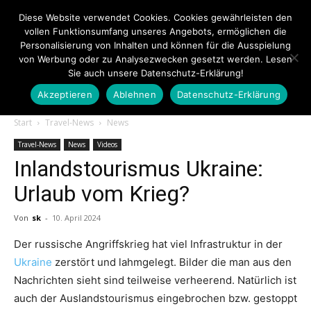
Diese Website verwendet Cookies. Cookies gewährleisten den
vollen Funktionsumfang unseres Angebots, ermöglichen die
Personalisierung von Inhalten und können für die Ausspielung
von Werbung oder zu Analysezwecken gesetzt werden. Lesen
Sie auch unsere Datenschutz-Erklärung!
Akzeptieren
Ablehnen
Datenschutz-Erklärung
Touristiknews.de
Start
Travel-News
News
Travel-News
News
Videos
Inlandstourismus Ukraine:
|
Urlaub vom Krieg?
Von
sk
-
10. April 2024
Touristiknews
Der russische Angriffskrieg hat viel Infrastruktur in der
Ukraine
zerstört und lahmgelegt. Bilder die man aus den
Nachrichten sieht sind teilweise verheerend. Natürlich ist
und
auch der Auslandstourismus eingebrochen bzw. gestoppt