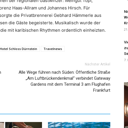
en der regionalen Gastwinzer: Weingut Topf,
 Lorenz Haas-Allram und Johannes Hirsch. Für
Ni
sorgte die Privatbrennerei Gebhard Hämmerle aus
We
uosen die Gäste begeisterte. Musikalisch wurde der
Kr
21
die mit karibischen Rhythmen ordentlich einheizten.
Vi
zu
Hotel Schloss Dürnstein
Travelnews
Se
7.
Nächster Artikel
n
Alle Wege führen nach Süden: Öffentliche Straße
„Am Luftbrückendenkmal“ verbindet Gateway
Gardens mit dem Terminal 3 am Flughafen
Frankfurt