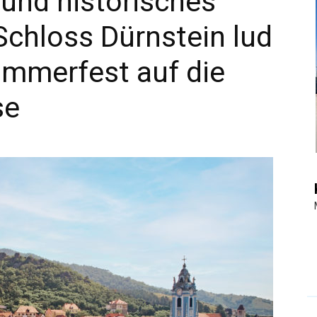
 und historisches
chloss Dürnstein lud
|
mmerfest auf die
se
Touristiknews
und
Reiseempfehlungen.