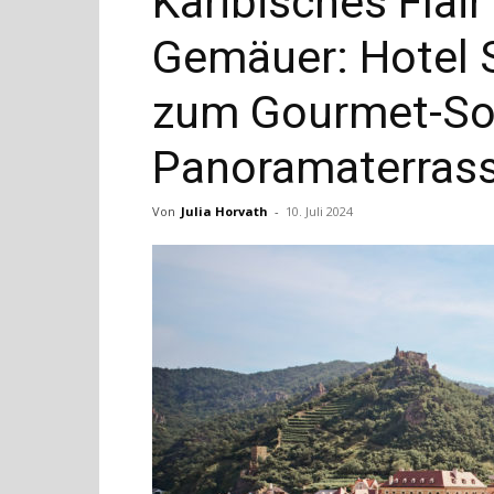
Karibisches Flair
Gemäuer: Hotel S
zum Gourmet-So
Panoramaterras
Von
Julia Horvath
-
10. Juli 2024