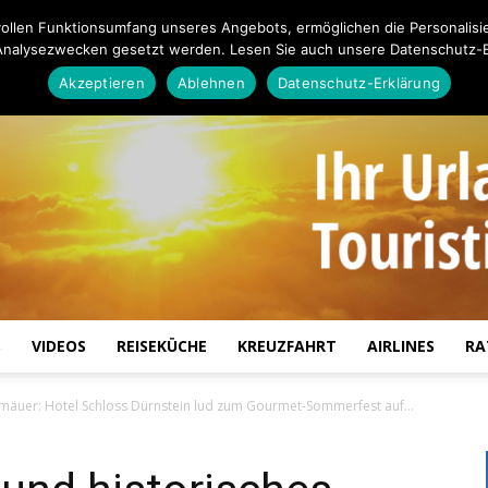
ollen Funktionsumfang unseres Angebots, ermöglichen die Personalisi
Analysezwecken gesetzt werden. Lesen Sie auch unsere Datenschutz-E
Akzeptieren
Ablehnen
Datenschutz-Erklärung
S
VIDEOS
REISEKÜCHE
KREUZFAHRT
AIRLINES
RA
Touristiknews.de
Gemäuer: Hotel Schloss Dürnstein lud zum Gourmet-Sommerfest auf...