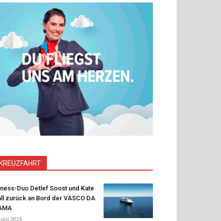
KREUZFAHRT
tness-Duo Detlef Soost und Kate
ll zurück an Bord der VASCO DA
AMA
 Juni 2026