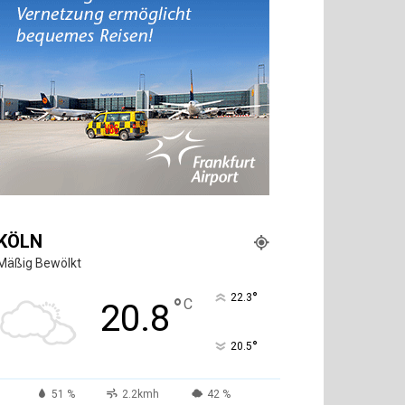
KÖLN
Mäßig Bewölkt
°
22.3
°
C
20.8
°
20.5
51 %
2.2kmh
42 %