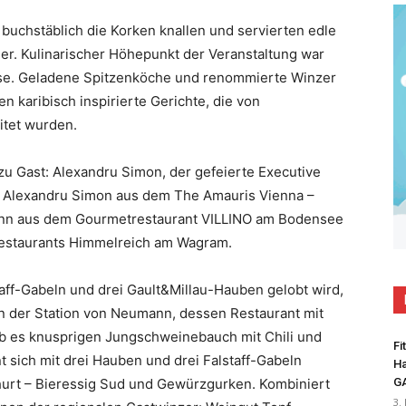
buchstäblich die Korken knallen und servierten edle
r. Kulinarischer Höhepunkt der Veranstaltung war
isse. Geladene Spitzenköche und renommierte Winzer
n karibisch inspirierte Gerichte, die von
tet wurden.
u Gast: Alexandru Simon, der gefeierte Executive
 Alexandru Simon aus dem The Amauris Vienna –
ann aus dem Gourmetrestaurant VILLINO am Bodensee
estaurants Himmelreich am Wagram.
taff-Gabeln und drei Gault&Millau-Hauben gelobt wird,
An der Station von Neumann, dessen Restaurant mit
ab es knusprigen Jungschweinebauch mit Chili und
Fi
 sich mit drei Hauben und drei Falstaff-Gabeln
Ha
ghurt – Bieressig Sud und Gewürzgurken. Kombiniert
G
3.