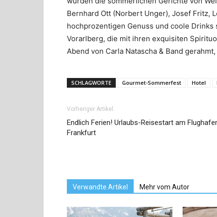
wurden die sommerlichen Gerichte von Wein
Bernhard Ott (Norbert Unger), Josef Fritz,
hochprozentigen Genuss und coole Drinks 
Vorarlberg, die mit ihren exquisiten Spirit
Abend von Carla Natascha & Band gerahmt, 
SCHLAGWORTE
Gourmet-Sommerfest
Hotel
Vorheriger Artikel
Endlich Ferien! Urlaubs-Reisestart am Flughafe
Frankfurt
Verwandte Artikel
Mehr vom Autor