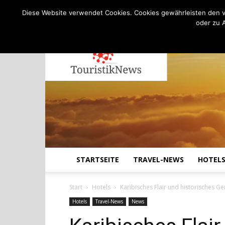
C
20.8
Freitag, August 7, 2026
Köln
Diese Website verwendet Cookies. Cookies gewährleisten den v
oder zu 
STARTSEITE
TRAVEL-NEWS
HOTEL
Start
Hotels
Karibisches Flair und historisches 
Hotels
Travel-News
News