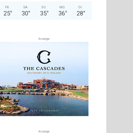
FR.
SA.
SO.
MO.
DI.
25
°
30
°
35
°
36
°
28
°
Anzeige
Anzeige