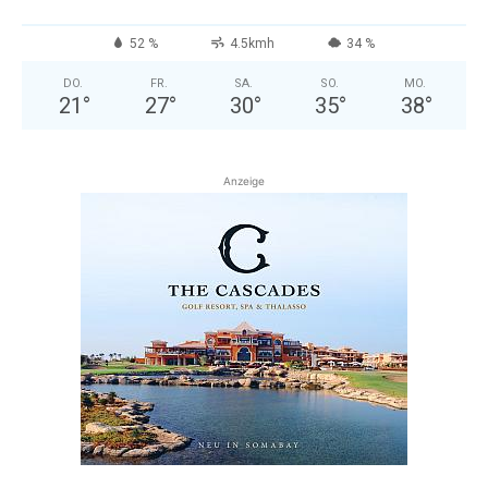
52 %
4.5kmh
34 %
DO.
FR.
SA.
SO.
MO.
21
°
27
°
30
°
35
°
38
°
Anzeige