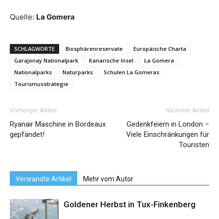
Quelle:
La Gomera
SCHLAGWORTE
Biosphärenreservate
Europäische Charta
Garajonay Nationalpark
Kanarische Insel
La Gomera
Nationalparks
Naturparks
Schulen La Gomeras
Tourismusstrategie
Vorheriger Artikel
Nächster Artikel
Ryanair Maschine in Bordeaux
Gedenkfeiern in London –
gepfändet!
Viele Einschränkungen für
Touristen
Verwandte Artikel
Mehr vom Autor
Goldener Herbst in Tux-Finkenberg