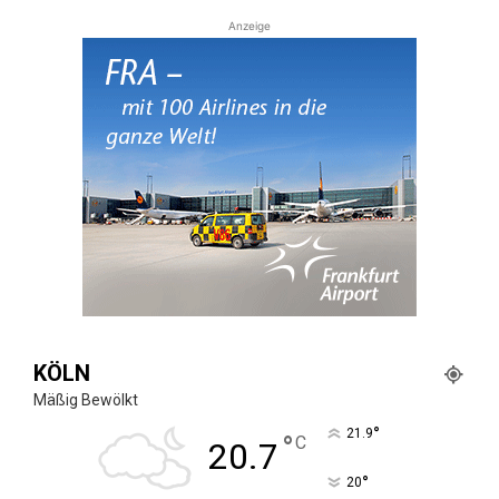
Anzeige
KÖLN
Mäßig Bewölkt
°
21.9
°
C
20.7
°
20