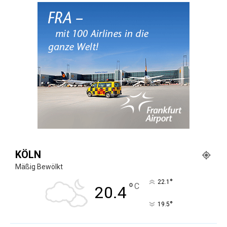
KÖLN
Mäßig Bewölkt
°
22.1
°
C
20.4
°
19.5