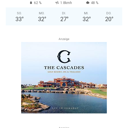
62 %
1.8kmh
48 %
SO.
MO.
DI.
MI.
DO.
33
°
32
°
27
°
32
°
20
°
Anzeige