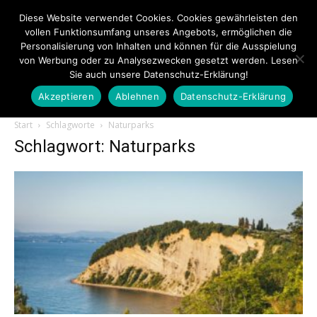
Diese Website verwendet Cookies. Cookies gewährleisten den
vollen Funktionsumfang unseres Angebots, ermöglichen die
Personalisierung von Inhalten und können für die Ausspielung
von Werbung oder zu Analysezwecken gesetzt werden. Lesen
Sie auch unsere Datenschutz-Erklärung!
Akzeptieren
Ablehnen
Datenschutz-Erklärung
Touristiknews.de
Start
Schlagworte
Naturparks
Schlagwort: Naturparks
|
Touristiknews
und