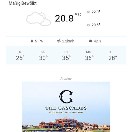
Mäßig Bewölkt
°
22.3
°
C
20.8
°
20.5
51 %
2.2kmh
42 %
FR.
SA.
SO.
MO.
DI.
25
°
30
°
35
°
36
°
28
°
Anzeige