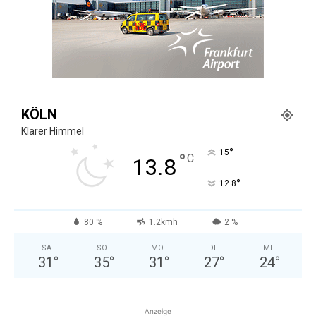
KÖLN
Klarer Himmel
°
15
°
C
13.8
°
12.8
80 %
1.2kmh
2 %
SA.
SO.
MO.
DI.
MI.
31
°
35
°
31
°
27
°
24
°
Anzeige