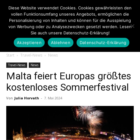
Diese Website verwendet Cookies. Cookies gewährleisten den
vollen Funktionsumfang unseres Angebots, ermöglichen die
Personalisierung von Inhalten und können für die Ausspielung
von Werbung oder zu Analysezwecken gesetzt werden. Lesen
Sie auch unsere Datenschutz-Erklärung!
Akzeptieren
Ablehnen
Datenschutz-Erklärung
Touristiknews.de
Start
Travel-News
News
Travel-News
News
Malta feiert Europas größtes
|
kostenloses Sommerfestival
Von
Julia Horvath
-
7. Mai 2024
Touristiknews
und