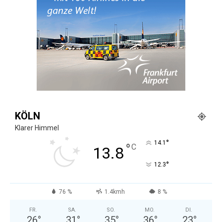
KÖLN
Klarer Himmel
°
14.1
°
C
13.8
°
12.3
76 %
1.4kmh
8 %
FR.
SA.
SO.
MO.
DI.
26
°
31
°
35
°
36
°
23
°