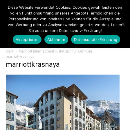
Diese Website verwendet Cookies. Cookies gewährleisten den
vollen Funktionsumfang unseres Angebots, ermöglichen die
Personalisierung von Inhalten und können für die Ausspielung
von Werbung oder zu Analysezwecken gesetzt werden. Lesen
Sie auch unsere Datenschutz-Erklärung!
Akzeptieren
Ablehnen
Datenschutz-Erklärung
Touristiknews.de
Start
Marriott International rüstet sich für Olympia
marriottkrasnaya
marriottkrasnaya
|
Touristiknews
und