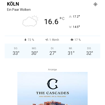
KÖLN
Ein Paar Wolken
°
17.2
°
C
16.6
°
14.5
72 %
1.9kmh
17 %
SO.
MO.
DI.
MI.
DO.
33
°
30
°
27
°
31
°
32
°
Anzeige