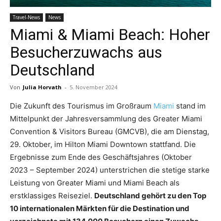
Travel-News
News
Reiseempfehlungen.
Miami & Miami Beach: Hoher
Besucherzuwachs aus
Deutschland
Von
Julia Horvath
-
5. November 2024
Die Zukunft des Tourismus im Großraum
Miami
stand im
Mittelpunkt der Jahresversammlung des Greater Miami
Convention & Visitors Bureau (GMCVB), die am Dienstag,
29. Oktober, im Hilton Miami Downtown stattfand. Die
Ergebnisse zum Ende des Geschäftsjahres (Oktober
2023 – September 2024) unterstrichen die stetige starke
Leistung von Greater Miami und Miami Beach als
erstklassiges Reiseziel.
Deutschland gehört zu den Top
10 internationalen Märkten für die Destination und