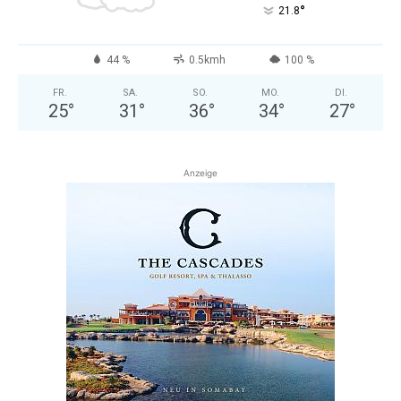
°
21.8
44 %
0.5kmh
100 %
FR.
SA.
SO.
MO.
DI.
25
°
31
°
36
°
34
°
27
°
Anzeige