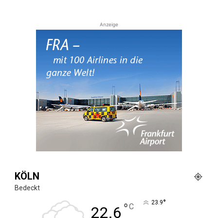
Anzeige
KÖLN
Bedeckt
°
23.9
°
C
22.6