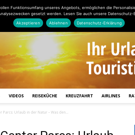
ollen Funktionsumfang unseres Angebots, ermöglichen die Personalisi
Analysezwecken gesetzt werden. Lesen Sie auch unsere Datenschutz-E
Akzeptieren
Ablehnen
Datenschutz-Erklärung
S
VIDEOS
REISEKÜCHE
KREUZFAHRT
AIRLINES
RA
Touristiknews.de
 Parcs: Urlaub in der Natur – Was den...