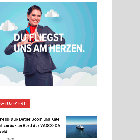
KREUZFAHRT
tness-Duo Detlef Soost und Kate
ll zurück an Bord der VASCO DA
AMA
 Juni 2026