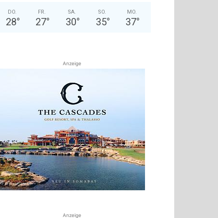
DO.
FR.
SA.
SO.
MO.
28
°
27
°
30
°
35
°
37
°
Anzeige
Anzeige