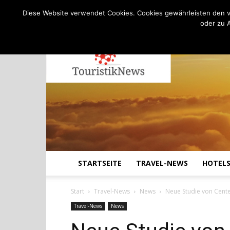
C
19.5
Donnerstag, August 6, 2026
Köln
Diese Website verwendet Cookies. Cookies gewährleisten den v
oder zu 
STARTSEITE
TRAVEL-NEWS
HOTEL
Start
Travel-News
News
Neue Studie von Center
Travel-News
News