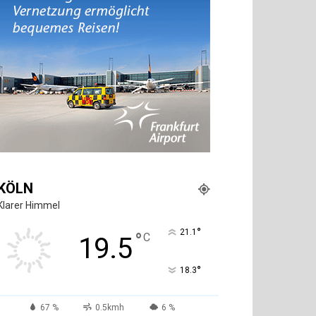
KÖLN
Klarer Himmel
°
21.1
°
C
19.5
°
18.3
67 %
0.5kmh
6 %