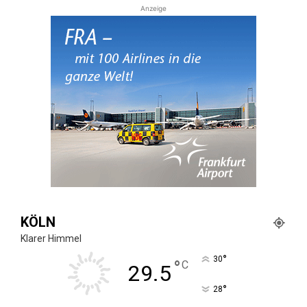
Anzeige
KÖLN
Klarer Himmel
°
30
°
C
29.5
°
28