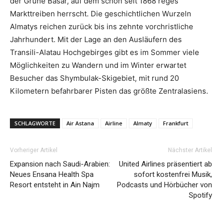
der Grüne Basar, auf dem schon seit 1868 reges
Markttreiben herrscht. Die geschichtlichen Wurzeln
Almatys reichen zurück bis ins zehnte vorchristliche
Jahrhundert. Mit der Lage an den Ausläufern des
Transili-Alatau Hochgebirges gibt es im Sommer viele
Möglichkeiten zu Wandern und im Winter erwartet
Besucher das Shymbulak-Skigebiet, mit rund 20
Kilometern befahrbarer Pisten das größte Zentralasiens.
SCHLAGWORTE
Air Astana
Airline
Almaty
Frankfurt
Vorheriger Artikel
Nächster Artikel
Expansion nach Saudi-Arabien:
United Airlines präsentiert ab
Neues Ensana Health Spa
sofort kostenfrei Musik,
Resort entsteht in Ain Najm
Podcasts und Hörbücher von
Spotify