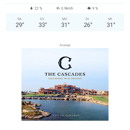
22 %
0.9kmh
9 %
SA.
SO.
MO.
DI.
MI.
29
°
33
°
31
°
26
°
31
°
Anzeige