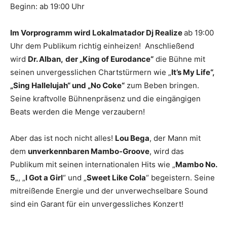
Beginn: ab 19:00 Uhr
Im Vorprogramm wird Lokalmatador Dj Realize
ab 19:00
Uhr dem Publikum richtig einheizen! Anschließend
wird
Dr. Alban,
der „King of Eurodance“
die Bühne mit
seinen unvergesslichen Chartstürmern wie „
It’s My Life“,
„Sing Hallelujah“ und „No Coke“
zum Beben bringen.
Seine kraftvolle Bühnenpräsenz und die eingängigen
Beats werden die Menge verzaubern!
Aber das ist noch nicht alles!
Lou Bega
, der Mann mit
dem
unverkennbaren Mambo-Groove
, wird das
Publikum mit seinen internationalen Hits wie „
Mambo No.
5
„, „
I Got a Girl
“ und „
Sweet Like Cola
“ begeistern. Seine
mitreißende Energie und der unverwechselbare Sound
sind ein Garant für ein unvergessliches Konzert!