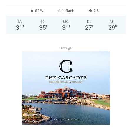
84 %
1.4kmh
2 %
SA.
SO.
MO.
DI.
MI.
31
°
35
°
31
°
27
°
29
°
Anzeige