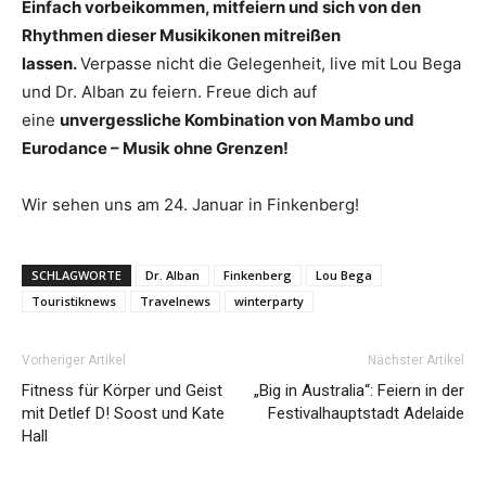
Einfach vorbeikommen, mitfeiern und sich von den
Rhythmen dieser Musikikonen mitreißen
lassen.
Verpasse nicht die Gelegenheit, live mit Lou Bega
und Dr. Alban zu feiern. Freue dich auf
eine
unvergessliche Kombination von Mambo und
Eurodance – Musik ohne Grenzen!
Wir sehen uns am 24. Januar in Finkenberg!
SCHLAGWORTE
Dr. Alban
Finkenberg
Lou Bega
Touristiknews
Travelnews
winterparty
Vorheriger Artikel
Nächster Artikel
Fitness für Körper und Geist
„Big in Australia“: Feiern in der
mit Detlef D! Soost und Kate
Festivalhauptstadt Adelaide
Hall