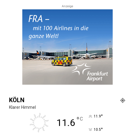
Anzeige
KÖLN
Klarer Himmel
°
11.9
°
C
11.6
°
10.5