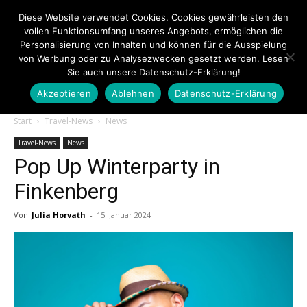
Diese Website verwendet Cookies. Cookies gewährleisten den
vollen Funktionsumfang unseres Angebots, ermöglichen die
Personalisierung von Inhalten und können für die Ausspielung
von Werbung oder zu Analysezwecken gesetzt werden. Lesen
Sie auch unsere Datenschutz-Erklärung!
Akzeptieren
Ablehnen
Datenschutz-Erklärung
Touristiknews.de
Start
Travel-News
News
Travel-News
News
Pop Up Winterparty in
|
Finkenberg
Von
Julia Horvath
-
15. Januar 2024
Touristiknews
und