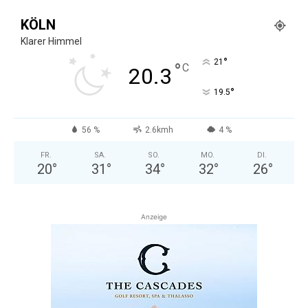
KÖLN
Klarer Himmel
°
21
°
C
20.3
°
19.5
56 %
2.6kmh
4 %
FR.
SA.
SO.
MO.
DI.
20
°
31
°
34
°
32
°
26
°
Anzeige