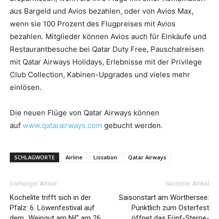
aus Bargeld und Avios bezahlen, oder von Avios Max,
wenn sie 100 Prozent des Flugpreises mit Avios
bezahlen. Mitglieder können Avios auch für Einkäufe und
Restaurantbesuche bei Qatar Duty Free, Pauschalreisen
mit Qatar Airways Holidays, Erlebnisse mit der Privilege
Club Collection, Kabinen-Upgrades und vieles mehr
einlösen.
Die neuen Flüge von Qatar Airways können
auf
www.qatarairways.com
gebucht werden.
SCHLAGWORTE
Airline
Lissabon
Qatar Airways
Vorheriger Artikel
Nächster Artikel
Kochelite trifft sich in der
Saisonstart am Wörthersee:
Pfalz: 6. Löwenfestival auf
Pünktlich zum Osterfest
dem „Weingut am Nil“ am 26.
öffnet das Fünf-Sterne-