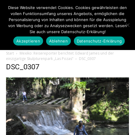
Diese Website verwendet Cookies. Cookies gewährleisten den
vollen Funktionsumfang unseres Angebots, ermöglichen die
Personalisierung von Inhalten und können für die Ausspielung
von Werbung oder zu Analysezwecken gesetzt werden. Lesen
Sie auch unsere Datenschutz-Erklärung!
Akzeptieren
Ablehnen
Datenschutz-Erklärung
Touristiknews.de
Start
Mexiko: Reisereporter berichtet: Edward James und der
einzigartige Skulpturenpark „Las Pozas“
DSC_0307
DSC_0307
|
Touristiknews
und