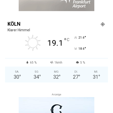
KÖLN
Klarer Himmel
°
21.6
°
C
19.1
°
18.6
65 %
1kmh
5 %
SA.
SO.
MO.
DI.
MI.
30
°
34
°
32
°
27
°
31
°
Anzeige