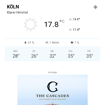
KÖLN
Klarer Himmel
°
19.9
°
C
17.8
°
17.4
67 %
1.9kmh
7 %
MO.
DI.
MI.
DO.
FR.
28
°
26
°
32
°
35
°
35
°
Anzeige