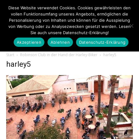
Diese Website verwendet Cookies. Cookies gewährleisten den
vollen Funktionsumfang unseres Angebots, ermöglichen die
Personalisierung von Inhalten und können für die Ausspielung
von Werbung oder zu Analysezwecken gesetzt werden. Lesen
Sie auch unsere Datenschutz-Erklärung!
Akzeptieren
Ablehnen
Datenschutz-Erklärung
Touristiknews.de
Start
Robinson Club in der Hand der Harley-Biker
harley5
harley5
|
Touristiknews
und