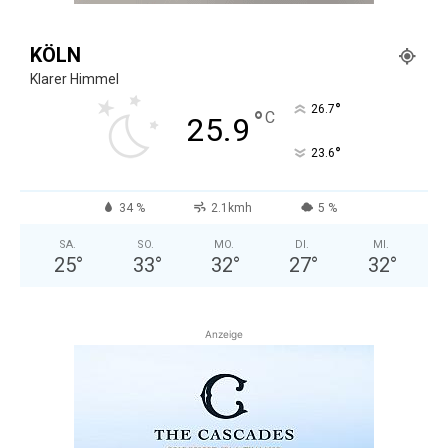
KÖLN
Klarer Himmel
°
26.7
°
C
25.9
°
23.6
34 %
2.1kmh
5 %
SA.
SO.
MO.
DI.
MI.
25
°
33
°
32
°
27
°
32
°
Anzeige