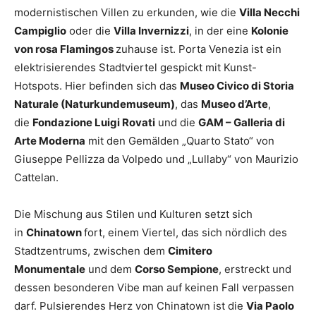
modernistischen Villen zu erkunden, wie die
Villa Necchi
Campiglio
oder die
Villa Invernizzi
, in der eine
Kolonie
von rosa Flamingos
zuhause ist. Porta Venezia ist ein
elektrisierendes Stadtviertel gespickt mit Kunst-
Hotspots. Hier befinden sich das
Museo Civico di Storia
Naturale (Naturkundemuseum)
, das
Museo d’Arte
,
die
Fondazione Luigi Rovati
und die
GAM – Galleria di
Arte Moderna
mit den Gemälden „Quarto Stato“ von
Giuseppe Pellizza da Volpedo und „Lullaby“ von Maurizio
Cattelan.
Die Mischung aus Stilen und Kulturen setzt sich
in
Chinatown
fort, einem Viertel, das sich nördlich des
Stadtzentrums, zwischen dem
Cimitero
Monumentale
und dem
Corso Sempione
, erstreckt und
dessen besonderen Vibe man auf keinen Fall verpassen
darf. Pulsierendes Herz von Chinatown ist die
Via Paolo