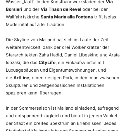
Wasser „läuft“. In den Kunsthandwerksläden der
Via
Borsieri
und der
Via Thaon de Revel
oder bei der
Wallfahrtskirche
Santa Maria alla Fontana
trifft Isolas
Modernität auf alte Tradition.
Die Skyline von Mailand hat sich im Laufe der Zeit
weiterentwickelt, dank der drei Wolkenkratzer der
Stararchitekten Zaha Hadid, Daniel Libeskind und Arata
Isozaki, die das
CityLife
, ein Einkaufsviertel mit
Luxusgebäuden und Eigentumswohnungen, und
die
ArtLine,
einen riesigen Park, in dem man zwischen
Skulpturen und zeitgenössischen Installationen
spazieren kann, überragen.
In der Sommersaison ist Mailand einladend, aufregend
und entspannend zugleich und bietet in jedem Winkel
der Stadt ein breites Spektrum an Erlebnissen. Jedes
Stadtviertel Mailands lebt den Sommer auf seine ganz