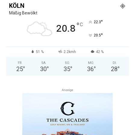
KÖLN
Mäßig Bewölkt
°
22.3
°
C
20.8
°
20.5
51 %
2.2kmh
42 %
FR.
SA.
SO.
MO.
DI.
25
°
30
°
35
°
36
°
28
°
Anzeige