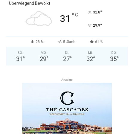
Überwiegend Bewölkt
°
32.8
°
C
31
°
29.9
28 %
5.4kmh
61 %
SO.
MO.
DI.
MI.
DO.
31
°
29
°
27
°
32
°
35
°
Anzeige