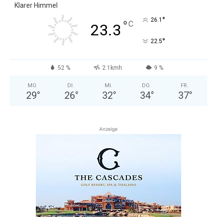
Klarer Himmel
°
26.1
°
C
23.3
°
22.5
52 %
2.1kmh
9 %
MO.
DI.
MI.
DO.
FR.
29
°
26
°
32
°
34
°
37
°
Anzeige