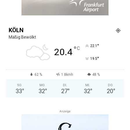
KÖLN
Mäßig Bewölkt
°
22.1
°
C
20.4
°
19.5
62 %
1.8kmh
48 %
SO.
MO.
DI.
MI.
DO.
33
°
32
°
27
°
32
°
20
°
Anzeige