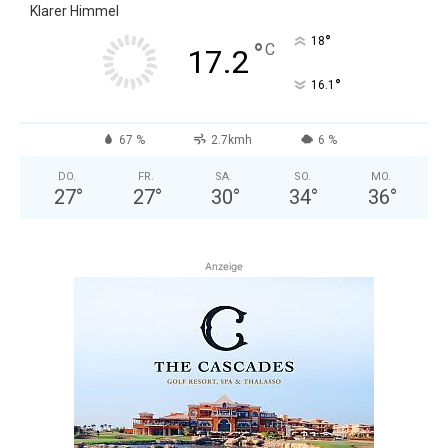
Klarer Himmel
°
18
°
C
17.2
°
16.1
67 %
2.7kmh
6 %
DO.
FR.
SA.
SO.
MO.
27
°
27
°
30
°
34
°
36
°
Anzeige