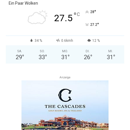
Ein Paar Wolken
°
28
°
C
27.5
°
27.2
34 %
0.6kmh
12 %
SA.
SO.
MO.
DI.
MI.
29
°
33
°
31
°
26
°
31
°
Anzeige