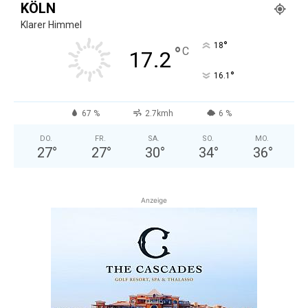
KÖLN
Klarer Himmel
°
18
°
C
17.2
°
16.1
67 %
2.7kmh
6 %
DO.
FR.
SA.
SO.
MO.
27
°
27
°
30
°
34
°
36
°
Anzeige