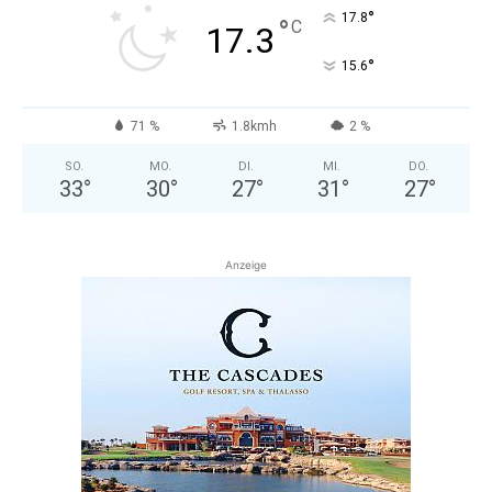
°
17.8
°
C
17.3
°
15.6
71 %
1.8kmh
2 %
SO.
MO.
DI.
MI.
DO.
33
°
30
°
27
°
31
°
27
°
Anzeige