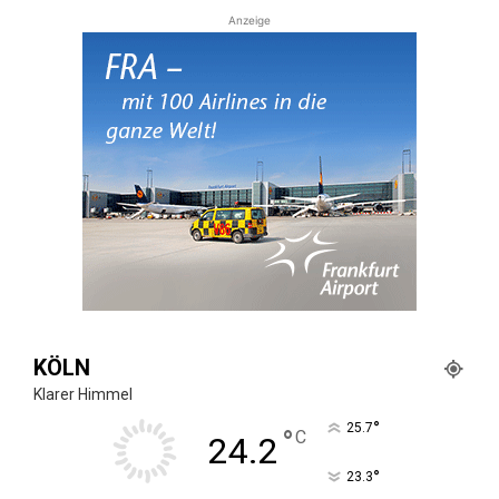
Anzeige
KÖLN
Klarer Himmel
°
25.7
°
C
24.2
°
23.3