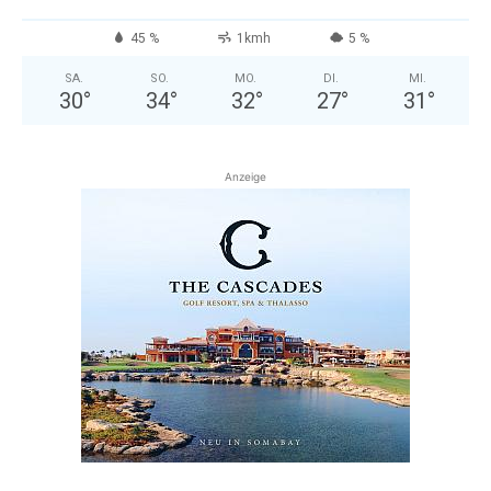
45 %
1kmh
5 %
SA.
SO.
MO.
DI.
MI.
30
°
34
°
32
°
27
°
31
°
Anzeige