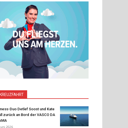
KREUZFAHRT
tness-Duo Detlef Soost und Kate
ll zurück an Bord der VASCO DA
AMA
 Juni 2026