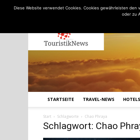
C
11.6
Samstag, August 8, 2026
Köln
Diese Website verwendet Cookies. Cookies gewährleisten den v
oder zu 
STARTSEITE
TRAVEL-NEWS
HOTEL
Start
Schlagworte
Chao Phraya
Schlagwort: Chao Phra