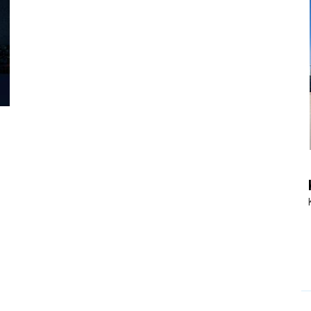
|
Touristiknews
und
Reiseempfehlungen.