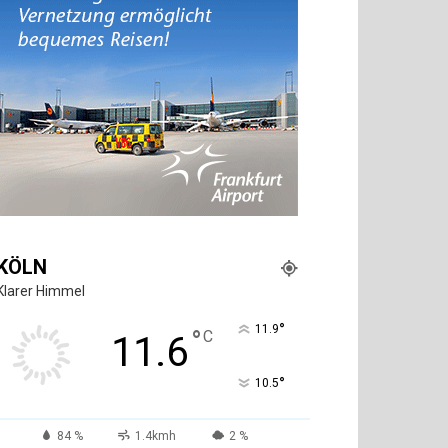
KÖLN
Klarer Himmel
°
11.9
°
C
11.6
°
10.5
84 %
1.4kmh
2 %