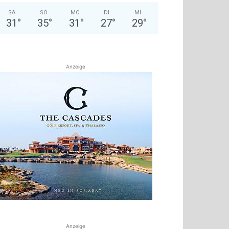
SA.
SO.
MO.
DI.
MI.
31
°
35
°
31
°
27
°
29
°
Anzeige
Anzeige