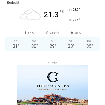
Bedeckt
°
23.5
°
C
21.3
°
20.5
57 %
0.6kmh
98 %
SO.
MO.
DI.
MI.
DO.
31
°
30
°
29
°
33
°
35
°
Anzeige