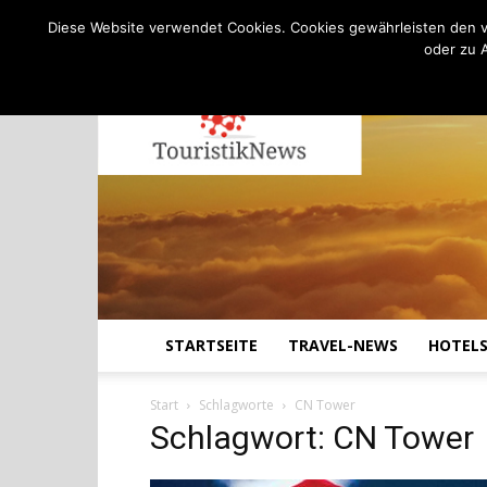
C
18.9
Donnerstag, August 6, 2026
Köln
Diese Website verwendet Cookies. Cookies gewährleisten den v
oder zu 
STARTSEITE
TRAVEL-NEWS
HOTEL
Start
Schlagworte
CN Tower
Schlagwort: CN Tower