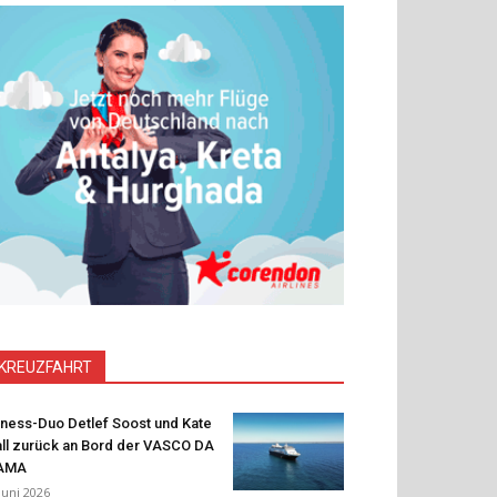
KREUZFAHRT
tness-Duo Detlef Soost und Kate
ll zurück an Bord der VASCO DA
AMA
 Juni 2026