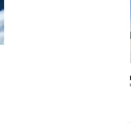
|
Touristiknews
und
Reiseempfehlungen.