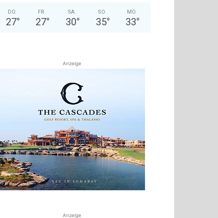
DO.
FR.
SA.
SO.
MO.
27
°
27
°
30
°
35
°
33
°
Anzeige
Anzeige