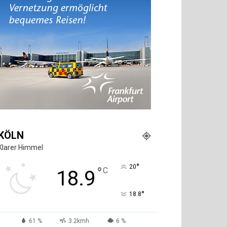
KÖLN
Klarer Himmel
°
20
°
C
18.9
°
18.8
61 %
3.2kmh
6 %