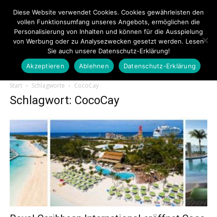
Diese Website verwendet Cookies. Cookies gewährleisten den
vollen Funktionsumfang unseres Angebots, ermöglichen die
Personalisierung von Inhalten und können für die Ausspielung
von Werbung oder zu Analysezwecken gesetzt werden. Lesen
Sie auch unsere Datenschutz-Erklärung!
Akzeptieren
Ablehnen
Datenschutz-Erklärung
Touristiknews.de
Start
Schlagworte
CocoCay
Schlagwort: CocoCay
|
Touristiknews
und