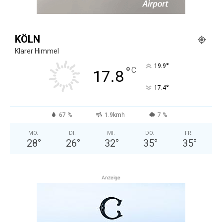
KÖLN
Klarer Himmel
°
19.9
°
C
17.8
°
17.4
67 %
1.9kmh
7 %
MO.
DI.
MI.
DO.
FR.
28
°
26
°
32
°
35
°
35
°
Anzeige