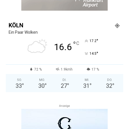
KÖLN
Ein Paar Wolken
°
17.2
°
C
16.6
°
14.5
72 %
1.9kmh
17 %
SO.
MO.
DI.
MI.
DO.
33
°
30
°
27
°
31
°
32
°
Anzeige