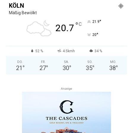
KÖLN
Mäßig Bewölkt
°
21.9
°
C
20.7
°
20
52 %
4.5kmh
34 %
DO.
FR.
SA.
SO.
MO.
21
°
27
°
30
°
35
°
38
°
Anzeige