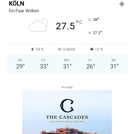
KÖLN
Ein Paar Wolken
°
28
°
C
27.5
°
27.2
34 %
0.6kmh
12 %
SA.
SO.
MO.
DI.
MI.
29
°
33
°
31
°
26
°
31
°
Anzeige