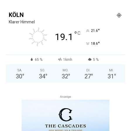
KÖLN
Klarer Himmel
°
21.6
°
C
19.1
°
18.6
65 %
1kmh
5 %
SA.
SO.
MO.
DI.
MI.
30
°
34
°
32
°
27
°
31
°
Anzeige