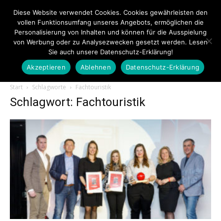
Diese Website verwendet Cookies. Cookies gewährleisten den
vollen Funktionsumfang unseres Angebots, ermöglichen die
Personalisierung von Inhalten und können für die Ausspielung
von Werbung oder zu Analysezwecken gesetzt werden. Lesen
Sie auch unsere Datenschutz-Erklärung!
Akzeptieren
Ablehnen
Datenschutz-Erklärung
Touristiknews.de
Start
Schlagworte
Fachtouristik
Schlagwort: Fachtouristik
|
Touristiknews
und