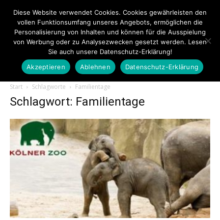
Diese Website verwendet Cookies. Cookies gewährleisten den
vollen Funktionsumfang unseres Angebots, ermöglichen die
Personalisierung von Inhalten und können für die Ausspielung
von Werbung oder zu Analysezwecken gesetzt werden. Lesen
Sie auch unsere Datenschutz-Erklärung!
Akzeptieren
Ablehnen
Datenschutz-Erklärung
Touristiknews.de
Start
Schlagworte
Familientage
Schlagwort: Familientage
|
Touristiknews
und