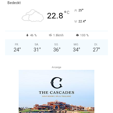
Bedeckt
°
25
°
C
22.8
°
22.4
46 %
1.8kmh
100 %
FR.
SA.
SO.
MO.
DI.
24
°
31
°
36
°
34
°
27
°
Anzeige