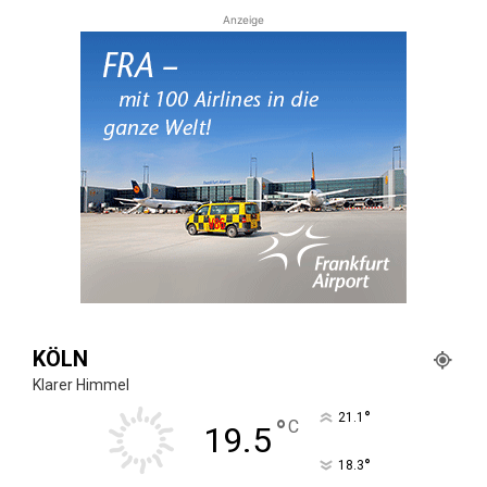
Anzeige
KÖLN
Klarer Himmel
°
21.1
°
C
19.5
°
18.3