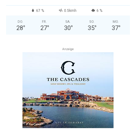
67 %
0.5kmh
6 %
DO.
FR.
SA.
SO.
MO.
28
°
27
°
30
°
35
°
37
°
Anzeige