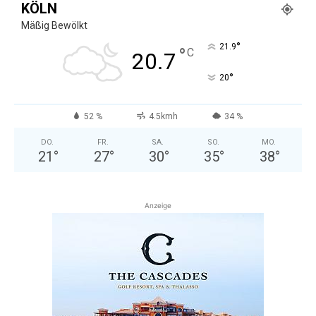
KÖLN
Mäßig Bewölkt
°
21.9
°
C
20.7
°
20
52 %
4.5kmh
34 %
DO.
FR.
SA.
SO.
MO.
21
°
27
°
30
°
35
°
38
°
Anzeige