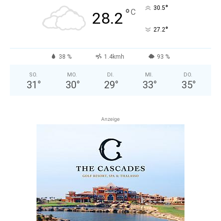
°
30.5
°
C
28.2
°
27.2
38 %
1.4kmh
93 %
SO.
MO.
DI.
MI.
DO.
31
°
30
°
29
°
33
°
35
°
Anzeige