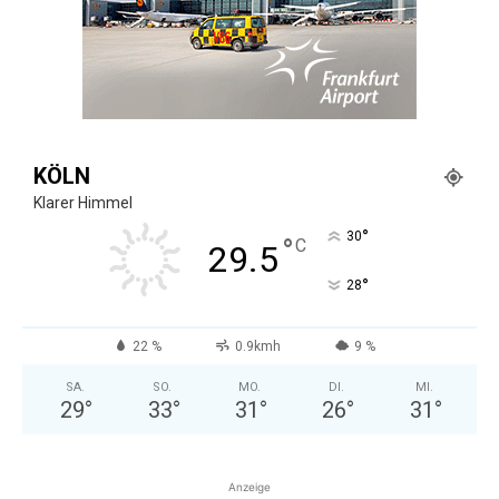
KÖLN
Klarer Himmel
°
30
°
C
29.5
°
28
22 %
0.9kmh
9 %
SA.
SO.
MO.
DI.
MI.
29
°
33
°
31
°
26
°
31
°
Anzeige