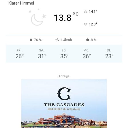
Klarer Himmel
°
14.1
°
C
13.8
°
12.3
76 %
1.4kmh
8 %
FR.
SA.
SO.
MO.
DI.
26
°
31
°
35
°
36
°
23
°
Anzeige