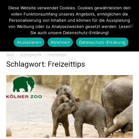
Diese Website verwendet Cookies. Cookies gewährleisten den
vollen Funktionsumfang unseres Angebots, ermöglichen die
Personalisierung von Inhalten und können für die Ausspielung
von Werbung oder zu Analysezwecken gesetzt werden. Lesen
Sie auch unsere Datenschutz-Erklärung!
Akzeptieren
Ablehnen
Datenschutz-Erklärung
Touristiknews.de
Start
Schlagworte
Freizeittips
Schlagwort: Freizeittips
|
Touristiknews
und