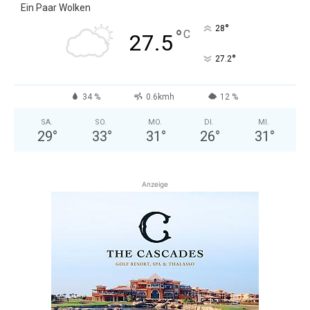
Ein Paar Wolken
°
28
°
C
27.5
°
27.2
34 %
0.6kmh
12 %
SA.
SO.
MO.
DI.
MI.
29
°
33
°
31
°
26
°
31
°
Anzeige