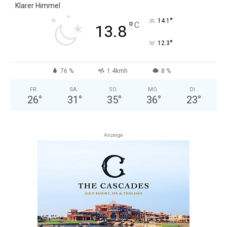
Klarer Himmel
°
14.1
°
C
13.8
°
12.3
76 %
1.4kmh
8 %
FR.
SA.
SO.
MO.
DI.
26
°
31
°
35
°
36
°
23
°
Anzeige