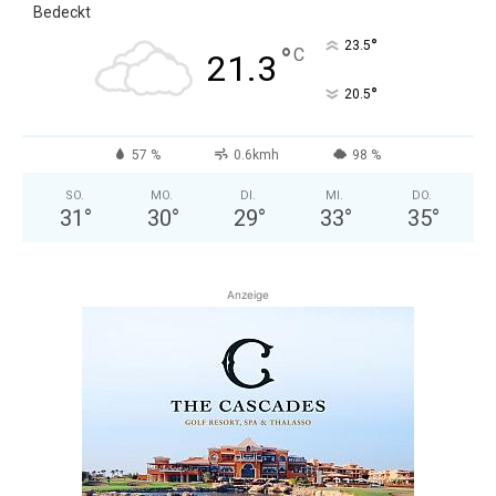
Bedeckt
°
23.5
°
C
21.3
°
20.5
57 %
0.6kmh
98 %
SO.
MO.
DI.
MI.
DO.
31
°
30
°
29
°
33
°
35
°
Anzeige