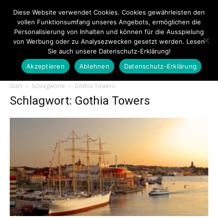
Diese Website verwendet Cookies. Cookies gewährleisten den
vollen Funktionsumfang unseres Angebots, ermöglichen die
Personalisierung von Inhalten und können für die Ausspielung
von Werbung oder zu Analysezwecken gesetzt werden. Lesen
Sie auch unsere Datenschutz-Erklärung!
Akzeptieren
Ablehnen
Datenschutz-Erklärung
Touristiknews.de
Start
Schlagworte
Gothia Towers
Schlagwort: Gothia Towers
|
Touristiknews
und