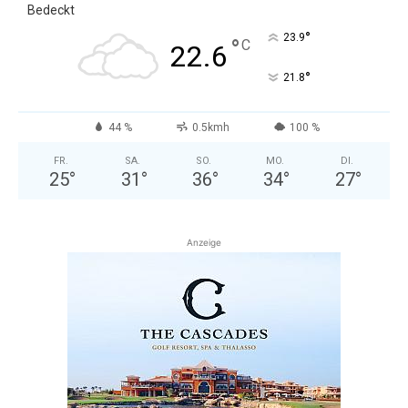
Bedeckt
°
23.9
°
C
22.6
°
21.8
44 %
0.5kmh
100 %
FR.
SA.
SO.
MO.
DI.
25
°
31
°
36
°
34
°
27
°
Anzeige