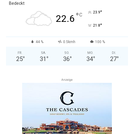
Bedeckt
°
23.9
°
C
22.6
°
21.8
44 %
0.5kmh
100 %
FR.
SA.
SO.
MO.
DI.
25
°
31
°
36
°
34
°
27
°
Anzeige