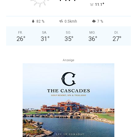
°
11.1
82 %
0.5kmh
7 %
FR.
SA.
SO.
MO.
DI.
26
°
31
°
35
°
36
°
27
°
Anzeige