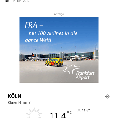
sk
-
14. Juni 2012
Anzeige
KÖLN
Klarer Himmel
°
11.6
°
C
11.4