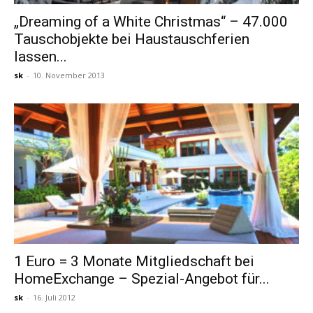
„Dreaming of a White Christmas“ – 47.000
Tauschobjekte bei Haustauschferien
Reiseempfehlungen.
lassen...
sk
-
10. November 2013
1 Euro = 3 Monate Mitgliedschaft bei
HomeExchange – Spezial-Angebot für...
sk
-
16. Juli 2012