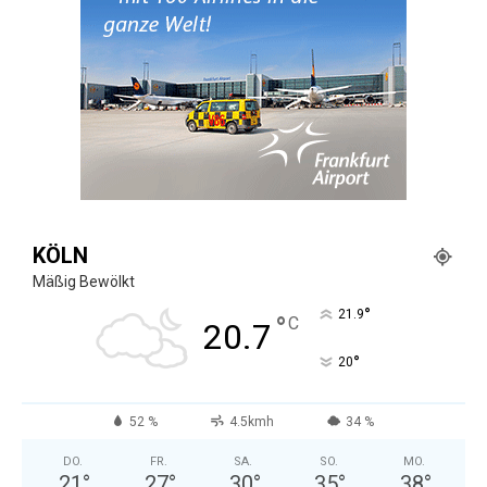
KÖLN
Mäßig Bewölkt
°
21.9
°
C
20.7
°
20
52 %
4.5kmh
34 %
DO.
FR.
SA.
SO.
MO.
21
°
27
°
30
°
35
°
38
°