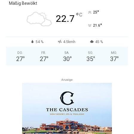
Mäßig Bewölkt
°
25
°
C
22.7
°
21.6
54 %
4.5kmh
45 %
DO.
FR.
SA.
SO.
MO.
27
°
27
°
30
°
35
°
37
°
Anzeige