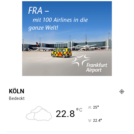
KÖLN
Bedeckt
°
25
°
C
22.8
°
22.4