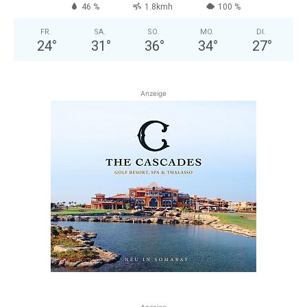
46 %
1.8kmh
100 %
FR.
SA.
SO.
MO.
DI.
24
°
31
°
36
°
34
°
27
°
Anzeige