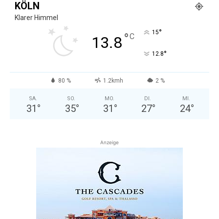
KÖLN
Klarer Himmel
°
15
°
C
13.8
°
12.8
80 %
1.2kmh
2 %
SA.
SO.
MO.
DI.
MI.
31
°
35
°
31
°
27
°
24
°
Anzeige