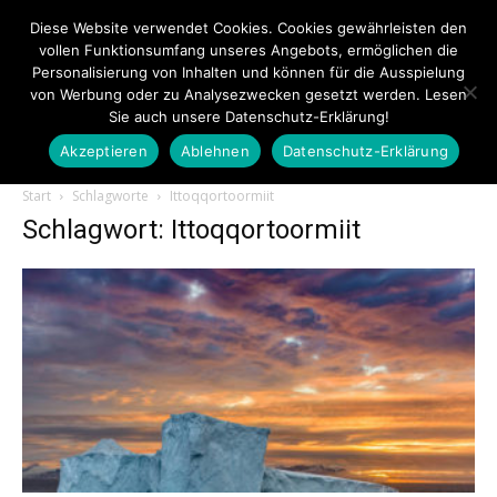
Diese Website verwendet Cookies. Cookies gewährleisten den
vollen Funktionsumfang unseres Angebots, ermöglichen die
Personalisierung von Inhalten und können für die Ausspielung
von Werbung oder zu Analysezwecken gesetzt werden. Lesen
Sie auch unsere Datenschutz-Erklärung!
Akzeptieren
Ablehnen
Datenschutz-Erklärung
Touristiknews.de
Start
Schlagworte
Ittoqqortoormiit
Schlagwort: Ittoqqortoormiit
|
Touristiknews
und